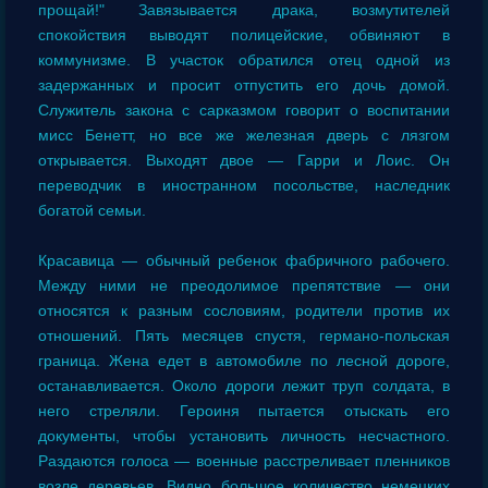
прощай!" Завязывается драка, возмутителей
спокойствия выводят полицейские, обвиняют в
коммунизме. В участок обратился отец одной из
задержанных и просит отпустить его дочь домой.
Служитель закона с сарказмом говорит о воспитании
мисс Бенетт, но все же железная дверь с лязгом
открывается. Выходят двое — Гарри и Лоис. Он
переводчик в иностранном посольстве, наследник
богатой семьи.
Красавица — обычный ребенок фабричного рабочего.
Между ними не преодолимое препятствие — они
относятся к разным сословиям, родители против их
отношений. Пять месяцев спустя, германо-польская
граница. Жена едет в автомобиле по лесной дороге,
останавливается. Около дороги лежит труп солдата, в
него стреляли. Героиня пытается отыскать его
документы, чтобы установить личность несчастного.
Раздаются голоса — военные расстреливает пленников
возле деревьев. Видно большое количество немецких