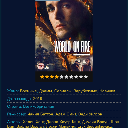
Жанр:
Военные
,
Драмы
,
Сериалы
,
Зарубежные
,
Новинки
Дата выхода:
2019
Страна:
Великобритания
Режиссер:
Чания Баттон
,
Адам Смит
,
Энди Уилсон
Актеры:
Хелен Хант
,
Джона Хауэр-Кинг
,
Джулия Браун
,
Шон
Бин
,
Зофиа Вихлач
,
Лесли Мэнвилл
,
Eryk Biedunkiewicz
,