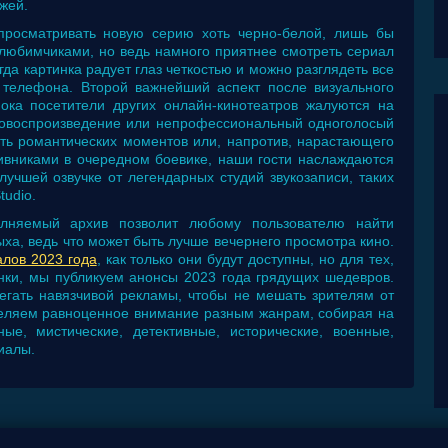
жей.
просматривать новую серию хоть черно-белой, лишь бы
 любимчиками, но ведь намного приятнее смотреть сериал
гда картинка радует глаз четкостью и можно разглядеть все
телефона. Второй важнейший аспект после визуального
Пока посетители других онлайн-кинотеатров жалуются на
уковоспроизведение или непрофессиональный одноголосый
сть романтических моментов или, напротив, нарастающего
никами в очередном боевике, наши гости наслаждаются
учшей озвучке от легендарных студий звукозаписи, таких
tudio.
олняемый архив позволит любому пользователю найти
а, ведь что может быть лучше вечернего просмотра кино.
алов 2023 года
, как только они будут доступны, но для тех,
нки, мы публикуем анонсы 2023 года грядущих шедевров.
гать навязчивой рекламы, чтобы не мешать зрителям от
деляем равноценное внимание разным жанрам, собирая на
е, мистические, детективные, исторические, военные,
иалы.