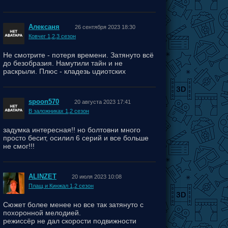
Алексаня
26 сентября 2023 18:30
Ковчег 1,2,3 сезон
Не смотрите - потеря времени. Затянуто всё
до безобразия. Намутили тайн и не
раскрыли. Плюс - кладезь uдиотских
поступков персонажей.
spoon570
20 августа 2023 17:41
В заложниках 1,2 сезон
задумка интересная!! но болтовни много
просто бесит, осилил 6 серий и все больше
не смог!!!
ALINZET
20 июля 2023 10:08
Плащ и Кинжал 1,2 сезон
Сюжет более менее но все так затянуто с
похоронной мелодией.
режиссёр не дал скорости подвижности