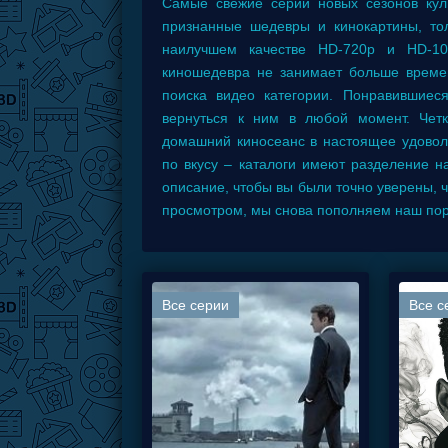
Самые свежие серии новых сезонов кул
признанные шедевры и кинокартины, то
наилучшем качестве HD-720р и HD-10
киношедевра не занимает больше времен
поиска видео категории. Понравившиес
вернуться к ним в любой момент. Чет
домашний киносеанс в настоящее удовол
по вкусу – каталоги имеют разделение н
описание, чтобы вы были точно уверены, 
просмотром, мы снова пополняем наш пор
Все серии
Все с