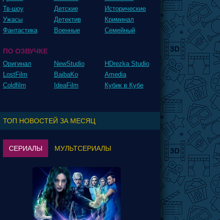
Тв-шоу
Детские
Исторические
Ужасы
Детектив
Криминал
Фантастика
Военные
Семейный
ПО ОЗВУЧКЕ
Оригинал
NewStudio
HDrezka Studio
LostFilm
BaibaKo
Amedia
Coldfilm
IdeaFilm
Кубик в Кубе
ТОП НОВОСТЕЙ ЗА МЕСЯЦ
СЕРИАЛЫ
МУЛЬТСЕРИАЛЫ