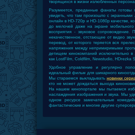
творящихся в жизни излюбленных персона
Разумеется, преданные фанаты готовы 
увидеть, что там произошло с экранными
онлайн в HD-720р и HD-1080р качестве, ко
до мелочей даже на экране мобильного 
восприятия - звуковое сопровождение. 
некачественное, отстающее от видео зв
перевод, от которого теряется вся преле
напряжения между непримиримыми против
детищем кинокомпаний исключительно в л
как LostFilm, Coldfilm, Newstudio, HDrezka S
Удобное управление и регулярно поп
идеальный фильм для шикарного киноотдых
Мы стараемся выкладывать
новинки сери
кто не может дождаться выхода кинонови
На нашем кинопортале мы пытаемся избе
наслаждения изображения и звука. Мы у
одном ресурсе замечательные комедийны
фантастические и многие другие суперсер