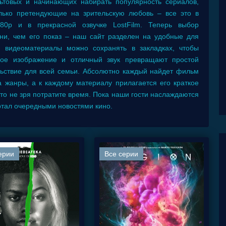
ьтовых и начинающих набирать популярность сериалов,
лько претендующие на зрительскую любовь – все это в
80р и в прекрасной озвучке LostFilm. Теперь выбор
и, чем его показ – наш сайт разделен на удобные для
я видеоматериалы можно сохранять в закладках, чтобы
кое изображение и отличный звук превращают простой
ьствие для всей семьи. Абсолютно каждый найдет фильм
а жанры, а к каждому материалу прилагается его краткое
что не зря потратите время. Пока наши гости наслаждаются
тал очередными новостями кино.
ерии
Все серии