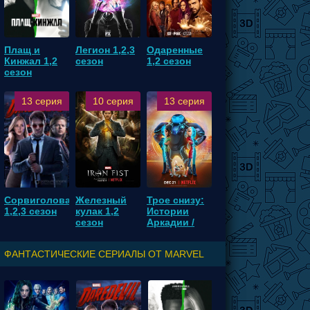
Плащ и
Легион 1,2,3
Одаренные
Кинжал 1,2
сезон
1,2 сезон
сезон
13 серия
10 серия
13 серия
Сорвиголова
Железный
Трое снизу:
1,2,3 сезон
кулак 1,2
Истории
сезон
Аркадии /
Трое с небес
1,2 сезон
ФАНТАСТИЧЕСКИЕ СЕРИАЛЫ ОТ MARVEL