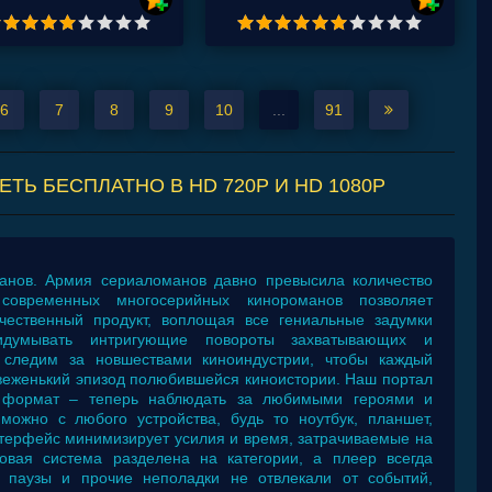
6
7
8
9
10
...
91
Ь БЕСПЛАТНО В HD 720P И HD 1080P
анов. Армия сериаломанов давно превысила количество
современных многосерийных кинороманов позволяет
чественный продукт, воплощая все гениальные задумки
идумывать интригующие повороты захватывающих и
 следим за новшествами киноиндустрии, чтобы каждый
свеженький эпизод полюбившейся киноистории. Наш портал
й формат – теперь наблюдать за любимыми героями и
можно с любого устройства, будь то ноутбук, планшет,
терфейс минимизирует усилия и время, затрачиваемые на
овая система разделена на категории, а плеер всегда
 паузы и прочие неполадки не отвлекали от событий,