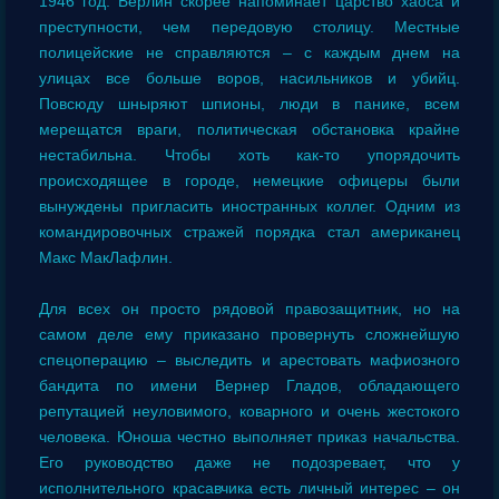
1946 год. Берлин скорее напоминает царство хаоса и
преступности, чем передовую столицу. Местные
полицейские не справляются – с каждым днем на
улицах все больше воров, насильников и убийц.
Повсюду шныряют шпионы, люди в панике, всем
мерещатся враги, политическая обстановка крайне
нестабильна. Чтобы хоть как-то упорядочить
происходящее в городе, немецкие офицеры были
вынуждены пригласить иностранных коллег. Одним из
командировочных стражей порядка стал американец
Макс МакЛафлин.
Для всех он просто рядовой правозащитник, но на
самом деле ему приказано провернуть сложнейшую
спецоперацию – выследить и арестовать мафиозного
бандита по имени Вернер Гладов, обладающего
репутацией неуловимого, коварного и очень жестокого
человека. Юноша честно выполняет приказ начальства.
Его руководство даже не подозревает, что у
исполнительного красавчика есть личный интерес – он