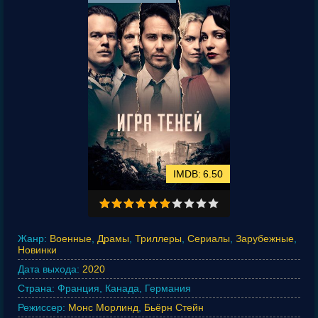
6.50
Жанр:
Военные
,
Драмы
,
Триллеры
,
Сериалы
,
Зарубежные
,
Новинки
Дата выхода:
2020
Страна:
Франция, Канада, Германия
Режиссер:
Монс Морлинд
,
Бьёрн Стейн