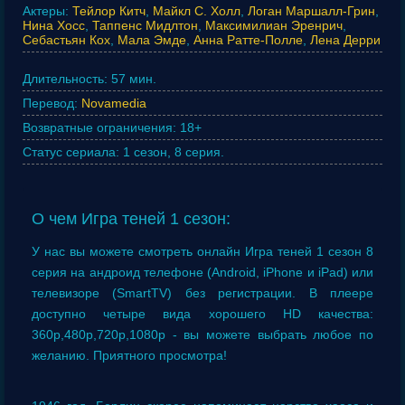
Актеры:
Тейлор Китч
,
Майкл С. Холл
,
Логан Маршалл-Грин
,
Нина Хосс
,
Таппенс Мидлтон
,
Максимилиан Эренрич
,
Себастьян Кох
,
Мала Эмде
,
Анна Ратте-Полле
,
Лена Дерри
Длительность:
57 мин.
Перевод:
Novamedia
Возвратные ограничения:
18+
Статус сериала:
1 сезон, 8 серия.
О чем Игра теней 1 сезон:
У нас вы можете смотреть онлайн Игра теней 1 сезон 8
серия на андроид телефоне (Android, iPhone и iPad) или
телевизоре (SmartTV) без регистрации. В плеере
доступно четыре вида хорошего HD качества:
360p,480p,720p,1080p - вы можете выбрать любое по
желанию. Приятного просмотра!