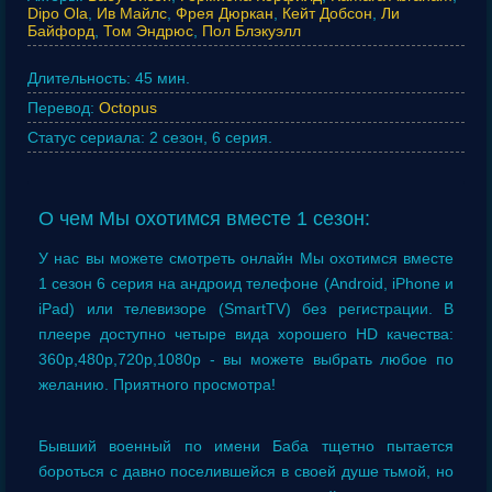
Dipo Ola
,
Ив Майлс
,
Фрея Дюркан
,
Кейт Добсон
,
Ли
Байфорд
,
Том Эндрюс
,
Пол Блэкуэлл
Длительность:
45 мин.
Перевод:
Octopus
Статус сериала:
2 сезон, 6 серия.
О чем Мы охотимся вместе 1 сезон:
У нас вы можете смотреть онлайн Мы охотимся вместе
1 сезон 6 серия на андроид телефоне (Android, iPhone и
iPad) или телевизоре (SmartTV) без регистрации. В
плеере доступно четыре вида хорошего HD качества:
360p,480p,720p,1080p - вы можете выбрать любое по
желанию. Приятного просмотра!
Бывший военный по имени Баба тщетно пытается
бороться с давно поселившейся в своей душе тьмой, но