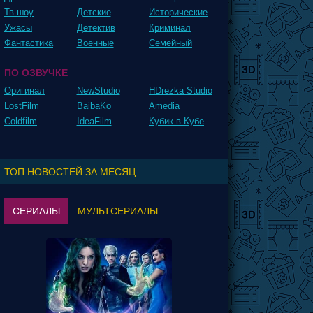
Тв-шоу
Детские
Исторические
Ужасы
Детектив
Криминал
Фантастика
Военные
Семейный
ПО ОЗВУЧКЕ
Оригинал
NewStudio
HDrezka Studio
LostFilm
BaibaKo
Amedia
Coldfilm
IdeaFilm
Кубик в Кубе
ТОП НОВОСТЕЙ ЗА МЕСЯЦ
СЕРИАЛЫ
МУЛЬТСЕРИАЛЫ