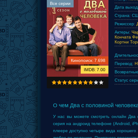
Все серии
Дата выход
Страна:
СШ
Режиссер:
Актеры:
Ча
Кончата Ф
Кортни Тор
Длительнос
7.698
Перевод:
Н
7.00
Возвратные
Статус сер
О чем Два с половиной человека 1
У нас вы можете смотреть онлайн Два с 
серия на андроид телефоне (Android, iPh
плеере доступно четыре вида хорошего 
любое по желанию. Приятного просмотра