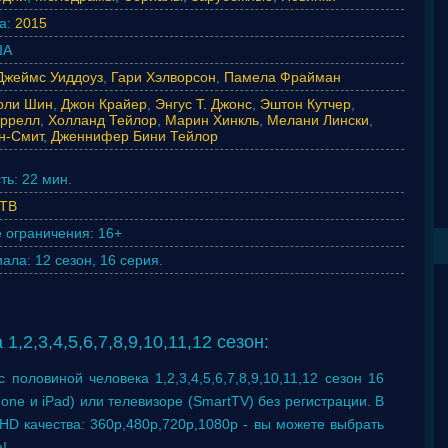
а:
2015
А
Джеймс Уиддоуз
,
Гари Хэлворсон
,
Памела Фрайман
рли Шин
,
Джон Крайер
,
Энгус Т. Джонс
,
Эштон Кутчер
,
еррелл
,
Холланд Тейлор
,
Марин Хинкль
,
Мелани Лински
,
н-Смит
,
Дженнифер Бини Тейлор
ть:
22 мин.
ТВ
 ограничения:
16+
иала:
12 сезон, 16 серия.
,2,3,4,5,6,7,8,9,10,11,12 сезон:
половиной человека 1,2,3,4,5,6,7,8,9,10,11,12 сезон 16
one и iPad) или телевизоре (SmartTV) без регистрации. В
HD качества: 360p,480p,720p,1080p - вы можете выбрать
!