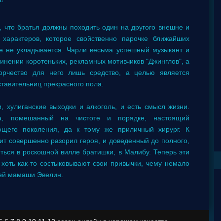
, что братья должны походить один на другого внешне и
 характеров, которое свойственно парочке ближайших
ве не укладывается. Чарли весьма успешный музыкант и
нении коротеньких, рекламных мотивчиков "Джинглов", а
орчество для него лишь средство, а целью является
тавительниц прекрасного пола.
, хулиганские выходки и алкоголь, и есть смысл жизни.
да, помешанный на чистоте и порядке, настоящий
щего поколения, да к тому же приличный хирург. К
ит совершенно разорил героя, и доведенный до полного,
ться в роскошной вилле братишки, в Малибу. Теперь эти
 хоть как-то состыковывают свои привычки, чему немало
щей мамаши Эвелин.