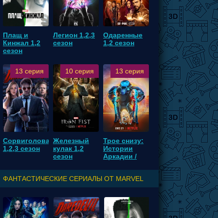
Плащ и
Легион 1,2,3
Одаренные
Кинжал 1,2
сезон
1,2 сезон
сезон
13 серия
10 серия
13 серия
Сорвиголова
Железный
Трое снизу:
1,2,3 сезон
кулак 1,2
Истории
сезон
Аркадии /
Трое с небес
1,2 сезон
ФАНТАСТИЧЕСКИЕ СЕРИАЛЫ ОТ MARVEL