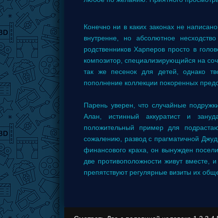
Конечно ни в каких законах не написано
внутренне, но абсолютное несходство
родственников Харперов просто в голо
композитор, специализирующийся на сочи
так же песенок для детей, однако тв
пополнение коллекции покоренных предс
Парень уверен, что случайные подружки
Алан, истинный аккуратист и зану
положительный пример для подрастаю
сожалению, развод с прагматичной Джуд
финансового краха, он вынужден посели
две противоположности живут вместе, и
препятствуют регулярные визиты их об