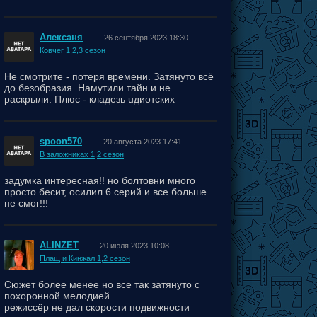
Алексаня
26 сентября 2023 18:30
Ковчег 1,2,3 сезон
Не смотрите - потеря времени. Затянуто всё
до безобразия. Намутили тайн и не
раскрыли. Плюс - кладезь uдиотских
поступков персонажей.
spoon570
20 августа 2023 17:41
В заложниках 1,2 сезон
задумка интересная!! но болтовни много
просто бесит, осилил 6 серий и все больше
не смог!!!
ALINZET
20 июля 2023 10:08
Плащ и Кинжал 1,2 сезон
Сюжет более менее но все так затянуто с
похоронной мелодией.
режиссёр не дал скорости подвижности