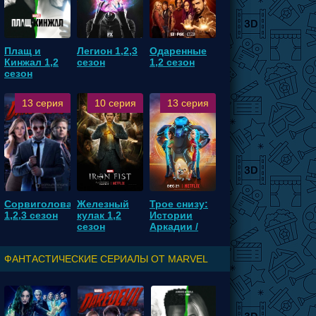
Плащ и
Легион 1,2,3
Одаренные
Кинжал 1,2
сезон
1,2 сезон
сезон
13 серия
10 серия
13 серия
Сорвиголова
Железный
Трое снизу:
1,2,3 сезон
кулак 1,2
Истории
сезон
Аркадии /
Трое с небес
1,2 сезон
ФАНТАСТИЧЕСКИЕ СЕРИАЛЫ ОТ MARVEL