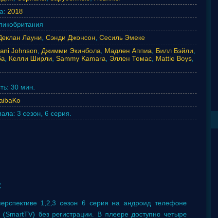
а:
2018
ликобритания
Деклан Лауни
,
Сэнди Джонсон
,
Сесиль Эмеке
ani Johnson
,
Джимми Экинбола
,
Мадлен Аппиа
,
Билл Бэйли
,
ба
,
Келли Ширли
,
Sammy Kamara
,
Эллен Томас
,
Mattie Boys
,
ть:
30 мин.
aibaKo
иала:
3 сезон, 6 серия.
:
ерспективе 1,2,3 сезон 6 серия на андроид телефоне
е (SmartTV) без регистрации. В плеере доступно четыре