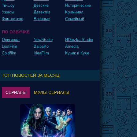
Тв-шоу
Детские
Исторические
Ужасы
Детектив
Криминал
Фантастика
Военные
Семейный
ПО ОЗВУЧКЕ
Оригинал
NewStudio
HDrezka Studio
LostFilm
BaibaKo
Amedia
Coldfilm
IdeaFilm
Кубик в Кубе
ТОП НОВОСТЕЙ ЗА МЕСЯЦ
СЕРИАЛЫ
МУЛЬТСЕРИАЛЫ