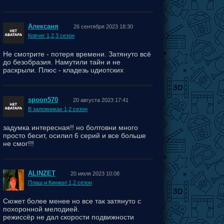
Алексаня
26 сентября 2023 18:30
Ковчег 1,2,3 сезон
Не смотрите - потеря времени. Затянуто всё
до безобразия. Намутили тайн и не
раскрыли. Плюс - кладезь uдиотских
поступков персонажей.
spoon570
20 августа 2023 17:41
В заложниках 1,2 сезон
задумка интересная!! но болтовни много
просто бесит, осилил 6 серий и все больше
не смог!!!
ALINZET
20 июля 2023 10:08
Плащ и Кинжал 1,2 сезон
Сюжет более менее но все так затянуто с
похоронной мелодией.
режиссёр не дал скорости подвижности