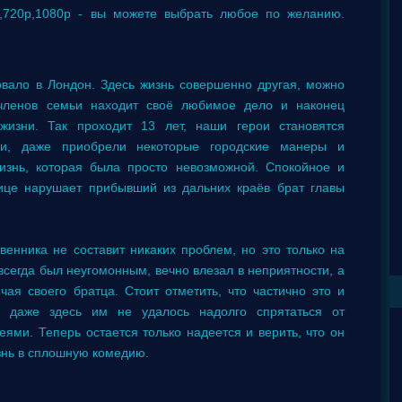
p,720p,1080p - вы можете выбрать любое по желанию.
вало в Лондон. Здесь жизнь совершенно другая, можно
 членов семьи находит своё любимое дело и наконец
жизни. Так проходит 13 лет, наши герои становятся
и, даже приобрели некоторые городские манеры и
изнь, которая была просто невозможной. Спокойное и
ице нарушает прибывший из дальних краёв брат главы
венника не составит никаких проблем, но это только на
 всегда был неугомонным, вечно влезал в неприятности, а
чая своего братца. Стоит отметить, что частично это и
о даже здесь им не удалось надолго спрятаться от
ями. Теперь остается только надеется и верить, что он
знь в сплошную комедию.