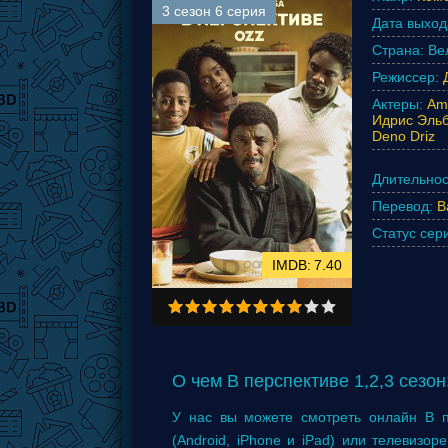
3 сезон 6 серия
Дата выход
Страна:
Ве
Режиссер:
Актеры:
Am
Идрис Эль
Deno Driz
Длительнос
Перевод:
B
Статус сер
7.40
О чем В перспективе 1,2,3 сезон
У нас вы можете смотреть онлайн В п
(Android, iPhone и iPad) или телевизор