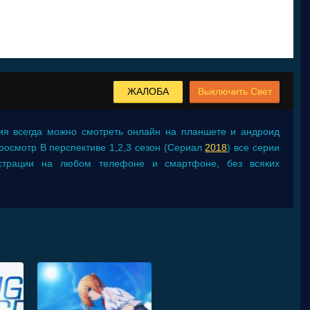
ЖАЛОБА
Выключить Свет
ия
всегда можно смотреть онлайн на планшете и андроид
. Просмотр В перспективе 1,2,3 сезон (Сериал
2018
) все серии
истрации на любом телефоне и смартфоне, без всяких