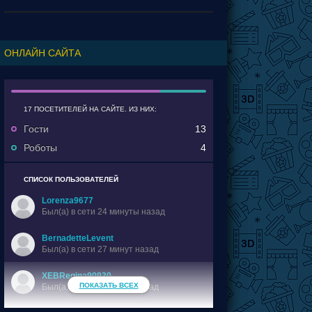
событий а потому и получились сопли.
ОНЛАЙН САЙТА
17 ПОСЕТИТЕЛЕЙ НА САЙТЕ. ИЗ НИХ:
Гости
13
Роботы
4
СПИСОК ПОЛЬЗОВАТЕЛЕЙ
Lorenza9677
Был(a) в сети 24 минуты назад
BernadetteLevent
Был(a) в сети 27 минут назад
XEBRegina90930
ПОКАЗАТЬ ВСЕХ
Был(a) в сети 49 минут назад