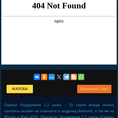
ЖАЛОБА
Выключить Свет
Сериал
Лоудермилк 1,2 сезон - 10 серия
всегда можно
смотреть онлайн на планшете и андроид (Android), а так же на
iPhone и iPad (iOS). Просмотр Лоудермилк 1,2 сезон (Сериал