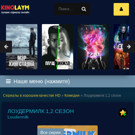
Наше меню (нажмите)
Сериалы в хорошем качестве HD
»
Комедии
» Лоудермилк 1,2 сезон
ЛОУДЕРМИЛК 1,2 СЕЗОН
Loudermilk
Все серии