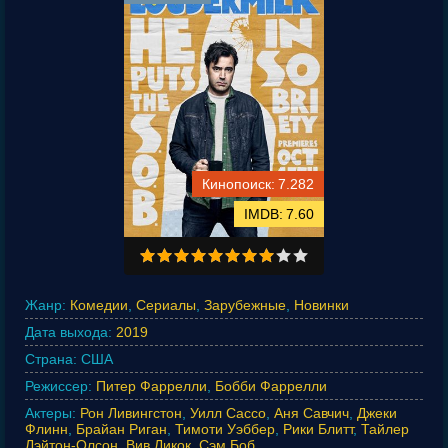
7.282
7.60
Жанр:
Комедии
,
Сериалы
,
Зарубежные
,
Новинки
Дата выхода:
2019
Страна:
США
Режиссер:
Питер Фаррелли
,
Бобби Фаррелли
Актеры:
Рон Ливингстон
,
Уилл Сассо
,
Аня Савчич
,
Джеки
Флинн
,
Брайан Риган
,
Тимоти Уэббер
,
Рики Блитт
,
Тайлер
Лэйтон-Олсон
,
Вив Ликок
,
Сэм Боб