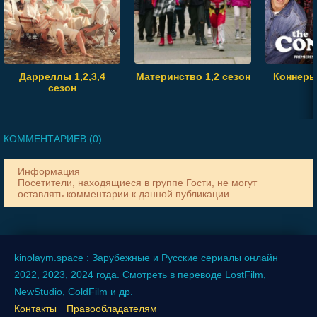
Дарреллы 1,2,3,4
Материнство 1,2 сезон
Коннеры 
сезон
КОММЕНТАРИЕВ (0)
Информация
Посетители, находящиеся в группе
Гости
, не могут
оставлять комментарии к данной публикации.
kinolaym.space : Зарубежные и Русские сериалы онлайн
2022, 2023, 2024 года. Смотреть в переводе LostFilm,
NewStudio, ColdFilm и др.
Контакты
Правообладателям