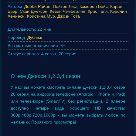
Актеры:
Дебби Райан
,
Пейтон Лист
,
Кэмерон Бойс
,
Каран
Брэр
,
Скай Джексон
,
Кевин Чэмберлин
,
Крис Галя
,
Кэролин
Хеннеси
,
Кристина Мур
,
Джози Тота
Длительность:
22 мин.
Перевод:
Дубляж
Возвратные ограничения:
6+
Статус сериала:
4 сезон, 20 серия.
О чем Джесси 1,2,3,4 сезон:
У нас вы можете смотреть онлайн Джесси 1,2,3,4 сезон
20 серия на андроид телефоне (Android, iPhone и iPad)
или телевизоре (SmartTV) без регистрации. В плеере
доступно четыре вида хорошего HD качества:
360p,480p,720p,1080p - вы можете выбрать любое по
желанию. Приятного просмотра!