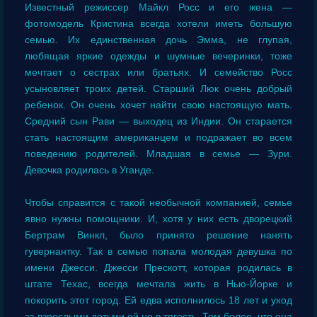
Известный режиссер Майкл Росс и его жена —
фотомодель Кристина всегда хотели иметь большую
семью. Их единственная дочь Эмма, не глупая,
любящая яркие одежды и шумные вечеринки, тоже
мечтает о сестрах или братьях. И семейство Росс
усыновляет троих детей. Старший Люк очень добрый
ребенок. Он очень хочет найти свою настоящую мать.
Средний сын Рави — выходец из Индии. Он старается
стать настоящим американцем и подражает во всем
поведению родителей. Младшая в семье — Зури.
Девочка родилась в Уганде.
Чтобы справится с такой необычной компанией, семье
явно нужны помощники. И, хотя у них есть дворецкий
Бертрам Винкл, было принято решение нанять
гувернантку. Так в семью попала молодая девушка по
имени Джесси. Джесси Прескотт, которая родилась в
штате Техас, всегда мечтала жить в Нью-Йорке и
покорить этот город. Ей едва исполнилось 18 лет и уход
за взрослыми детьми ей не в тягость. Тем более, что она