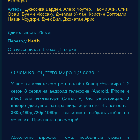
Ekaragha
Актеры:
Джессика Барден
,
Алекс Лоутер
,
Наоми Аки
,
Стив
Орам
,
Вунми Моссаку
,
Джемма Уилан
,
Кристин Боттомли
,
Навин Чоудхри
,
Джек Вил
,
Джонатан Арис
Длительность:
25 мин.
Перевод:
Netflix
Статус сериала:
1 сезон, 8 серия.
О чем Конец ***го мира 1,2 сезон:
У нас вы можете смотреть онлайн Конец ***го мира 1,2
сезон 8 серия на андроид телефоне (Android, iPhone и
iPad) или телевизоре (SmartTV) без регистрации. В
плеере доступно четыре вида хорошего HD качества:
360p,480p,720p,1080p - вы можете выбрать любое по
желанию. Приятного просмотра!
Абсолютно взрослая тема, необычный сюжет и