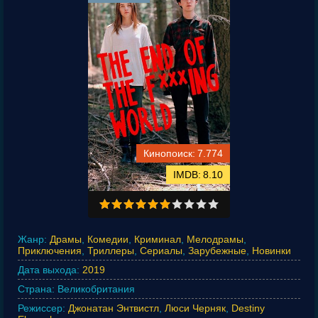
7.774
8.10
Жанр:
Драмы
,
Комедии
,
Криминал
,
Мелодрамы
,
Приключения
,
Триллеры
,
Сериалы
,
Зарубежные
,
Новинки
Дата выхода:
2019
Страна:
Великобритания
Режиссер:
Джонатан Энтвистл
,
Люси Черняк
,
Destiny