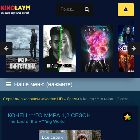
Наше меню (нажмите)
Сериалы в хорошем качестве HD
»
Драмы
» Конец ***го мира 1,2 сезон
КОНЕЦ ***ГО МИРА 1,2 СЕЗОН
The End of the F***ing World
Все серии