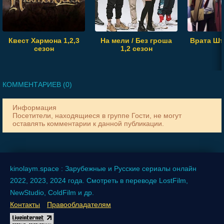
Квест Хармона 1,2,3
На мели / Без гроша
Врата Шт
сезон
1,2 сезон
КОММЕНТАРИЕВ (0)
Информация
Посетители, находящиеся в группе
Гости
, не могут
оставлять комментарии к данной публикации.
kinolaym.space : Зарубежные и Русские сериалы онлайн
2022, 2023, 2024 года. Смотреть в переводе LostFilm,
NewStudio, ColdFilm и др.
Контакты
Правообладателям