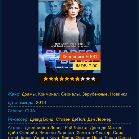
6.881
7.00
Жанр:
Драмы
,
Криминал
,
Сериалы
,
Зарубежные
,
Новинки
Дата выхода:
2018
Страна:
США
Режиссер:
Дэвид Бойд
,
Стивен ДеПол
,
Дэн Лернер
Актеры:
Дженнифер Лопез
,
Рэй Лиотта
,
Дреа де Маттео
,
Дайо Окенийи
,
Винсент Лареска
,
Хэмптон Флакер
,
Сара
Джеффери
,
Уоррен Коул
,
Джино Энтони Песи
,
Лесли Силва