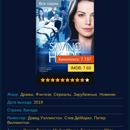
Все серии
7.737
7.60
Жанр:
Драмы
,
Фэнтези
,
Сериалы
,
Зарубежные
,
Новинки
Дата выхода:
2019
Страна:
Канада
Режиссер:
Дэвид Уэллингтон
,
Стив ДиМарко
,
Питер
Веллингтон