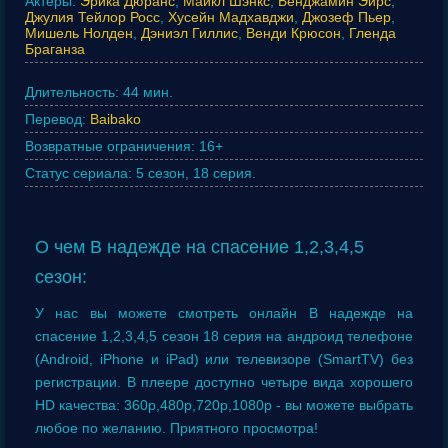
Актеры:
Эрика Дюранс
,
Майкл Шэнкс
,
Бенджамин Эйрс
,
Джулия Тейлор Росс
,
Хусейн Мадхавджи
,
Джозеф Пьер
,
Мишель Нолден
,
Дэниэл Гиллис
,
Венди Крюсон
,
Гленда
Браганза
Длительность:
44 мин.
Перевод:
Baibako
Возвратные ограничения:
16+
Статус сериала:
5 сезон, 18 серия.
О чем В надежде на спасение 1,2,3,4,5
сезон:
У нас вы можете смотреть онлайн В надежде на
спасение 1,2,3,4,5 сезон 18 серия на андроид телефоне
(Android, iPhone и iPad) или телевизоре (SmartTV) без
регистрации. В плеере доступно четыре вида хорошего
HD качества: 360p,480p,720p,1080p - вы можете выбрать
любое по желанию. Приятного просмотра!