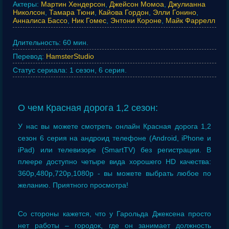
Актеры:
Мартин Хендерсон
,
Джейсон Момоа
,
Джулианна
Николсон
,
Тамара Тюни
,
Кайова Гордон
,
Элли Гонино
,
Анналиса Бассо
,
Ник Гомес
,
Энтони Короне
,
Майк Фаррелл
Длительность:
60 мин.
Перевод:
HamsterStudio
Статус сериала:
1 сезон, 6 серия.
О чем Красная дорога 1,2 сезон:
У нас вы можете смотреть онлайн Красная дорога 1,2
сезон 6 серия на андроид телефоне (Android, iPhone и
iPad) или телевизоре (SmartTV) без регистрации. В
плеере доступно четыре вида хорошего HD качества:
360p,480p,720p,1080p - вы можете выбрать любое по
желанию. Приятного просмотра!
Со стороны кажется, что у Гарольда Джексена просто
нет работы – городок, где он занимает должность