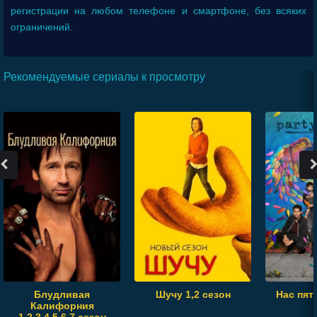
регистрации на любом телефоне и смартфоне, без всяких
ограничений.
Рекомендуемые сериалы к просмотру
Блудливая
Шучу 1,2 сезон
Нас пят
Калифорния