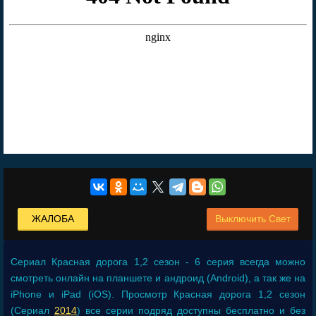
ЖАЛОБА
Выключить Свет
Сериал
Красная дорога 1,2 сезон - 6 серия
всегда можно
смотреть онлайн на планшете и андроид (Android), а так же на
iPhone и iPad (iOS). Просмотр Красная дорога 1,2 сезон
(Сериал
2014
) все серии подряд доступны бесплатно и без