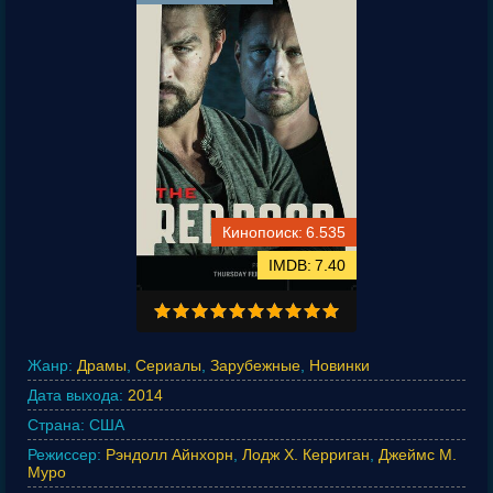
6.535
7.40
Жанр:
Драмы
,
Сериалы
,
Зарубежные
,
Новинки
Дата выхода:
2014
Страна:
США
Режиссер:
Рэндолл Айнхорн
,
Лодж Х. Керриган
,
Джеймс М.
Муро