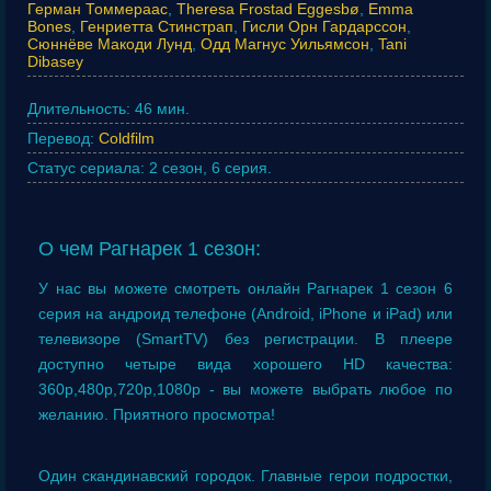
Герман Томмераас
,
Theresa Frostad Eggesbø
,
Emma
Bones
,
Генриетта Стинстрап
,
Гисли Орн Гардарссон
,
Сюннёве Макоди Лунд
,
Одд Магнус Уильямсон
,
Tani
Dibasey
Длительность:
46 мин.
Перевод:
Coldfilm
Статус сериала:
2 сезон, 6 серия.
О чем Рагнарек 1 сезон:
У нас вы можете смотреть онлайн Рагнарек 1 сезон 6
серия на андроид телефоне (Android, iPhone и iPad) или
телевизоре (SmartTV) без регистрации. В плеере
доступно четыре вида хорошего HD качества:
360p,480p,720p,1080p - вы можете выбрать любое по
желанию. Приятного просмотра!
Один скандинавский городок. Главные герои подростки,