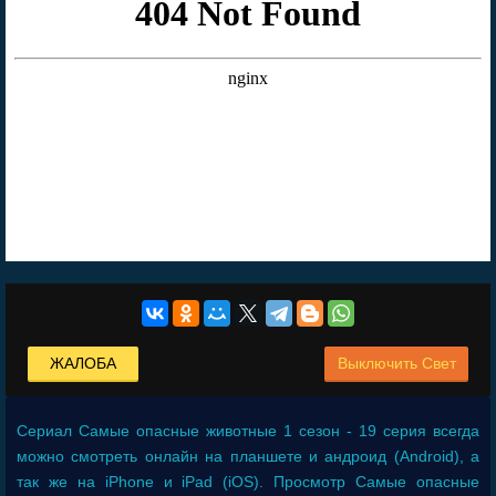
ЖАЛОБА
Выключить Свет
Сериал
Самые опасные животные 1 сезон - 19 серия
всегда
можно смотреть онлайн на планшете и андроид (Android), а
так же на iPhone и iPad (iOS). Просмотр Самые опасные