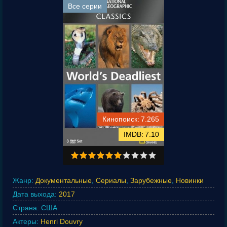
Все серии
7.265
7.10
Жанр:
Документальные
,
Сериалы
,
Зарубежные
,
Новинки
Дата выхода:
2017
Страна:
США
Актеры:
Henri Douvry