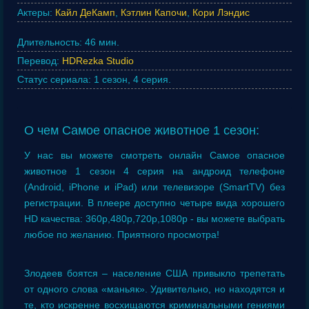
Актеры:
Кайл ДеКамп
,
Кэтлин Капочи
,
Кори Лэндис
Длительность:
46 мин.
Перевод:
HDRezka Studio
Статус сериала:
1 сезон, 4 серия.
О чем Самое опасное животное 1 сезон:
У нас вы можете смотреть онлайн Самое опасное
животное 1 сезон 4 серия на андроид телефоне
(Android, iPhone и iPad) или телевизоре (SmartTV) без
регистрации. В плеере доступно четыре вида хорошего
HD качества: 360p,480p,720p,1080p - вы можете выбрать
любое по желанию. Приятного просмотра!
Злодеев боятся – население США привыкло трепетать
от одного слова «маньяк». Удивительно, но находятся и
те, кто искренне восхищаются криминальными гениями