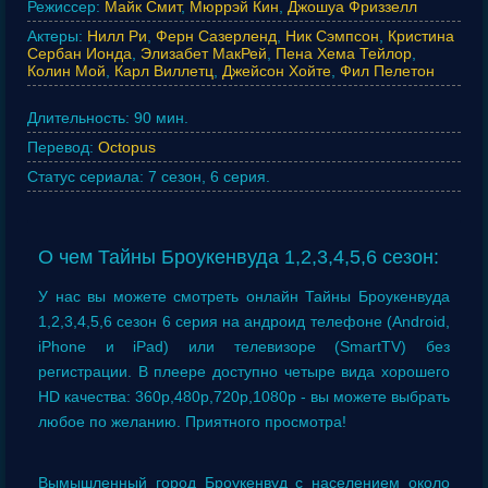
Режиссер:
Майк Смит
,
Мюррэй Кин
,
Джошуа Фриззелл
Актеры:
Нилл Ри
,
Ферн Сазерленд
,
Ник Сэмпсон
,
Кристина
Сербан Ионда
,
Элизабет МакРей
,
Пена Хема Тейлор
,
Колин Мой
,
Карл Виллетц
,
Джейсон Хойте
,
Фил Пелетон
Длительность:
90 мин.
Перевод:
Octopus
Статус сериала:
7 сезон, 6 серия.
О чем Тайны Броукенвуда 1,2,3,4,5,6 сезон:
У нас вы можете смотреть онлайн Тайны Броукенвуда
1,2,3,4,5,6 сезон 6 серия на андроид телефоне (Android,
iPhone и iPad) или телевизоре (SmartTV) без
регистрации. В плеере доступно четыре вида хорошего
HD качества: 360p,480p,720p,1080p - вы можете выбрать
любое по желанию. Приятного просмотра!
Вымышленный город Броукенвуд с населением около