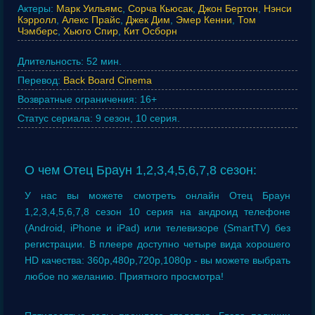
Актеры:
Марк Уильямс
,
Сорча Кьюсак
,
Джон Бертон
,
Нэнси
Кэрролл
,
Алекс Прайс
,
Джек Дим
,
Эмер Кенни
,
Том
Чэмберс
,
Хьюго Спир
,
Кит Осборн
Длительность:
52 мин.
Перевод:
Back Board Cinema
Возвратные ограничения:
16+
Статус сериала:
9 сезон, 10 серия.
О чем Отец Браун 1,2,3,4,5,6,7,8 сезон:
У нас вы можете смотреть онлайн Отец Браун
1,2,3,4,5,6,7,8 сезон 10 серия на андроид телефоне
(Android, iPhone и iPad) или телевизоре (SmartTV) без
регистрации. В плеере доступно четыре вида хорошего
HD качества: 360p,480p,720p,1080p - вы можете выбрать
любое по желанию. Приятного просмотра!