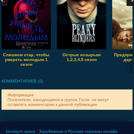
Слишком стар, чтобы
Острые козырьки
Предпри
умереть молодым 1
1,2,3,4,5 сезон
дар»
сезон
КОММЕНТАРИЕВ (0)
Информация
Посетители, находящиеся в группе
Гости
, не могут
оставлять комментарии к данной публикации.
kinolaym.space : Зарубежные и Русские сериалы онлайн