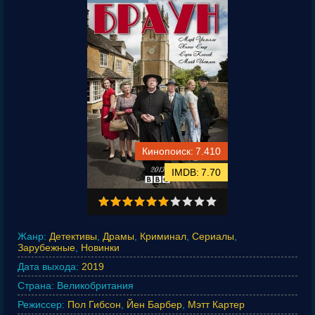
7.410
7.70
Жанр:
Детективы
,
Драмы
,
Криминал
,
Сериалы
,
Зарубежные
,
Новинки
Дата выхода:
2019
Страна:
Великобритания
Режиссер:
Пол Гибсон
,
Йен Барбер
,
Мэтт Картер