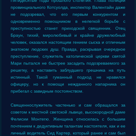
Пятидесятые годы прошлого столетия. Глава полиции
провинциального Котсуолда, инспектор Валентайн даже
не подозревал, что его первым конкурентом и
одновременно помощником в нелегкой борьбе с
преступностью станет приходской священник. Отец
Браун, тихий, миролюбивый и крайне дружелюбный
человек, оказался настоящим гением сыска и отличным
знатоком людских душ. Правда, раскрывая очередное
преступление, служитель католической церкви святой
Мари пытался не быстрее засадить подозреваемого за
решетку, а наставить заблудшего грешника на путь
истинный. Такой гуманный подход не нравился
офицеру, но к помощи нежданного напарника он
прибегал с завидным постоянством.
Священнослужитель частенько и сам обращался за
советом к местной светской львице, высокородной даме
Фелисии Монтегю. Женщина относилась с большим
почтением к дедуктивным талантам настоятеля, как и ее
личный водитель Сид Картер, который ранее и сам был