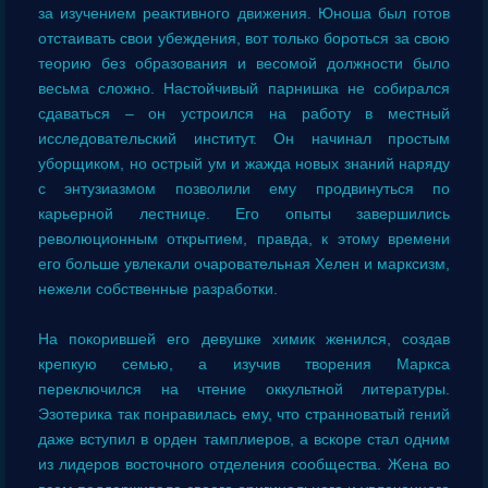
за изучением реактивного движения. Юноша был готов
отстаивать свои убеждения, вот только бороться за свою
теорию без образования и весомой должности было
весьма сложно. Настойчивый парнишка не собирался
сдаваться – он устроился на работу в местный
исследовательский институт. Он начинал простым
уборщиком, но острый ум и жажда новых знаний наряду
с энтузиазмом позволили ему продвинуться по
карьерной лестнице. Его опыты завершились
революционным открытием, правда, к этому времени
его больше увлекали очаровательная Хелен и марксизм,
нежели собственные разработки.
На покорившей его девушке химик женился, создав
крепкую семью, а изучив творения Маркса
переключился на чтение оккультной литературы.
Эзотерика так понравилась ему, что странноватый гений
даже вступил в орден тамплиеров, а вскоре стал одним
из лидеров восточного отделения сообщества. Жена во