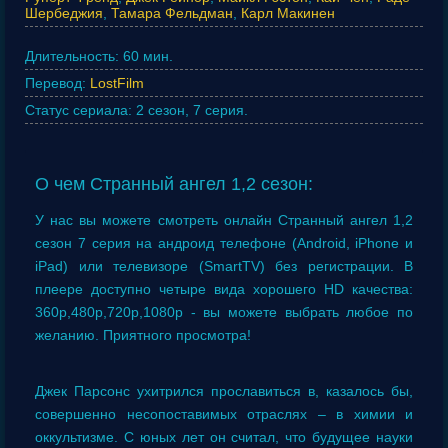
Шербеджия
,
Тамара Фельдман
,
Карл Макинен
Длительность:
60 мин.
Перевод:
LostFilm
Статус сериала:
2 сезон, 7 серия.
О чем Странный ангел 1,2 сезон:
У нас вы можете смотреть онлайн Странный ангел 1,2
сезон 7 серия на андроид телефоне (Android, iPhone и
iPad) или телевизоре (SmartTV) без регистрации. В
плеере доступно четыре вида хорошего HD качества:
360p,480p,720p,1080p - вы можете выбрать любое по
желанию. Приятного просмотра!
Джек Парсонс ухитрился прославиться в, казалось бы,
совершенно несопоставимых отраслях – в химии и
оккультизме. С юных лет он считал, что будущее науки