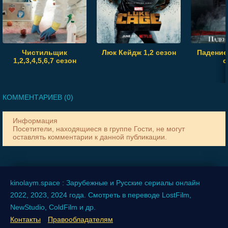
Чистильщик
Люк Кейдж 1,2 сезон
Падение
1,2,3,4,5,6,7 сезон
с
КОММЕНТАРИЕВ (0)
Информация
Посетители, находящиеся в группе
Гости
, не могут
оставлять комментарии к данной публикации.
kinolaym.space : Зарубежные и Русские сериалы онлайн
2022, 2023, 2024 года. Смотреть в переводе LostFilm,
NewStudio, ColdFilm и др.
Контакты
Правообладателям