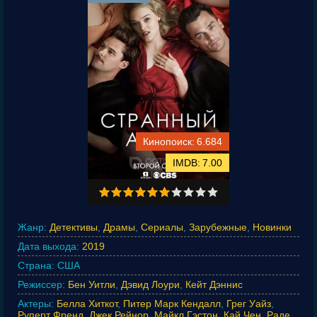
6.684
7.00
Жанр:
Детективы
,
Драмы
,
Сериалы
,
Зарубежные
,
Новинки
Дата выхода:
2019
Страна:
США
Режиссер:
Бен Уитли
,
Дэвид Лоури
,
Кейт Дэннис
Актеры:
Белла Хиткот
,
Питер Марк Кендалл
,
Грег Уайз
,
Руперт Френд
,
Джек Рейнор
,
Майкл Гэстон
,
Кай Чен
,
Раде