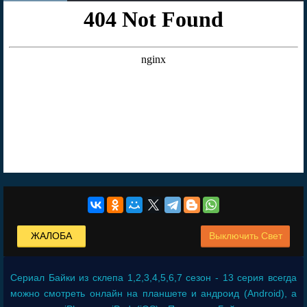
ЖАЛОБА
Выключить Свет
Сериал
Байки из склепа 1,2,3,4,5,6,7 сезон - 13 серия
всегда
можно смотреть онлайн на планшете и андроид (Android), а