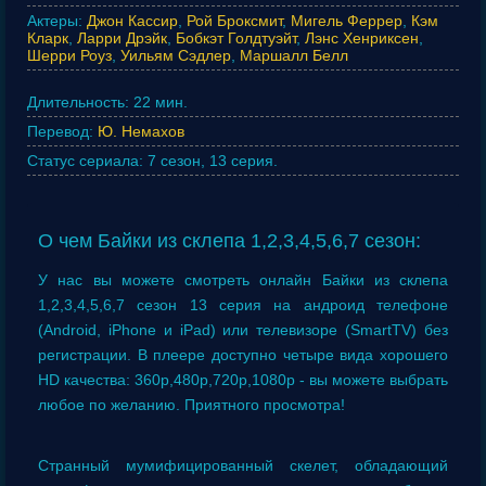
Актеры:
Джон Кассир
,
Рой Броксмит
,
Мигель Феррер
,
Кэм
Кларк
,
Ларри Дрэйк
,
Бобкэт Голдтуэйт
,
Лэнс Хенриксен
,
Шерри Роуз
,
Уильям Сэдлер
,
Маршалл Белл
Длительность:
22 мин.
Перевод:
Ю. Немахов
Статус сериала:
7 сезон, 13 серия.
О чем Байки из склепа 1,2,3,4,5,6,7 сезон:
У нас вы можете смотреть онлайн Байки из склепа
1,2,3,4,5,6,7 сезон 13 серия на андроид телефоне
(Android, iPhone и iPad) или телевизоре (SmartTV) без
регистрации. В плеере доступно четыре вида хорошего
HD качества: 360p,480p,720p,1080p - вы можете выбрать
любое по желанию. Приятного просмотра!
Странный мумифицированный скелет, обладающий