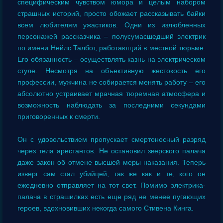
специфическим чувством юмора и целым набором
страшных историй, просто обожает рассказывать байки
всем любителям ужастиков. Одни из излюбленных
персонажей рассказчика – полусумасшедший электрик
по имени Нейлс Талбот, работающий в местной тюрьме.
Его обязанность – осуществлять казнь на электрическом
стуле. Несмотря на объективную жестокость его
профессии, мужчина не собирается менять работу – его
абсолютно устраивает мрачная тюремная атмосфера и
возможность наблюдать за последними секундами
приговоренных к смерти.
Он с удовольствием пропускает смертоносный разряд
через тела арестантов. Не остановил зверского палача
даже закон об отмене высшей меры наказания. Теперь
изверг сам стал убийцей, так же как и те, кого он
ежедневно отправляет на тот свет. Помимо электрика-
палача в страшилках есть еще ряд не менее пугающих
героев, вдохновивших некогда самого Стивена Кинга.