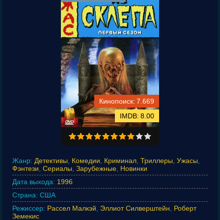
7.669
8.00
Жанр:
Детективы
,
Комедии
,
Криминал
,
Триллеры
,
Ужасы
,
Фэнтези
,
Сериалы
,
Зарубежные
,
Новинки
Дата выхода:
1996
Страна:
США
Режиссер:
Рассел Малкэй
,
Эллиот Силверштейн
,
Роберт
Земекис