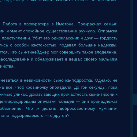
Работа в прокуратуре в Ньютоне. Прекрасная семья:
дин момент спокойное существование рухнуло. Отпрыска
преступлении. Убит его одноклассник и друг — гордость
лись с особой жестокостью, подавал большие надежды.
тся, что сын-тинейджер мог совершить такое злодеяние.
асследование и обнаруживает в вещах своего мальчика
ийства.
неваться в невиновности сыночка-подростка. Однако, не
на все, чтоб кровиночку оправдали. До той секунды, пока
жимых уликах, доказывающих причастность сына-тихони к
идентифицированы опечатки пальцев — они принадлежат
бвинение. Что ж делать добросовестному мужчине-
-папе подозреваемого — с другой?