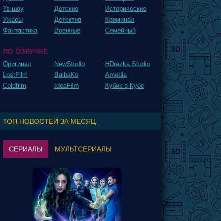
Тв-шоу
Детские
Исторические
Ужасы
Детектив
Криминал
Фантастика
Военные
Семейный
ПО ОЗВУЧКЕ
Оригинал
NewStudio
HDrezka Studio
LostFilm
BaibaKo
Amedia
Coldfilm
IdeaFilm
Кубик в Кубе
ТОП НОВОСТЕЙ ЗА МЕСЯЦ
СЕРИАЛЫ
МУЛЬТСЕРИАЛЫ