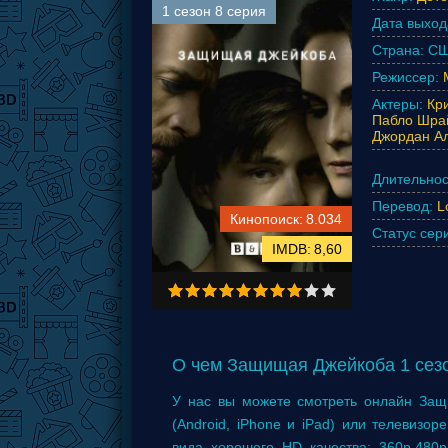
1 сезон 8 серия
Дата выход
Страна:
СШ
Режиссер:
Актеры:
Кр
Пабло Шра
Джордан Ал
Длительнос
Перевод:
L
8.034
Статус сер
8,60
О чем Защищая Джейкоба 1 сезо
У нас вы можете смотреть онлайн Защ
(Android, iPhone и iPad) или телевизор
вида хорошего HD качества: 360p,480