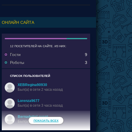
событий а потому и получились сопли.
ОНЛАЙН САЙТА
12 ПОСЕТИТЕЛЕЙ НА САЙТЕ. ИЗ НИХ:
Гости
9
Роботы
3
СПИСОК ПОЛЬЗОВАТЕЛЕЙ
XEBRegina90930
Был(a) в сети 2 часа назад
Lorenza9677
Был(a) в сети 3 часа назад
BernadetteLevent
ПОКАЗАТЬ ВСЕХ
Был(a) в сети 3 часа назад