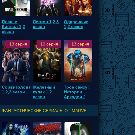
Плащ и
Легион 1,2,3
Одаренные
Кинжал 1,2
сезон
1,2 сезон
сезон
13 серия
10 серия
13 серия
Сорвиголова
Железный
Трое снизу:
1,2,3 сезон
кулак 1,2
Истории
сезон
Аркадии /
Трое с небес
1,2 сезон
ФАНТАСТИЧЕСКИЕ СЕРИАЛЫ ОТ MARVEL