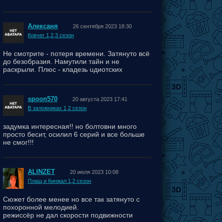
Алексаня
26 сентября 2023 18:30
Ковчег 1,2,3 сезон
Не смотрите - потеря времени. Затянуто всё
до безобразия. Намутили тайн и не
раскрыли. Плюс - кладезь uдиотских
поступков персонажей.
spoon570
20 августа 2023 17:41
В заложниках 1,2 сезон
задумка интересная!! но болтовни много
просто бесит, осилил 6 серий и все больше
не смог!!!
ALINZET
20 июля 2023 10:08
Плащ и Кинжал 1,2 сезон
Сюжет более менее но все так затянуто с
похоронной мелодией.
режиссёр не дал скорости подвижности