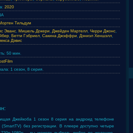
а:
2020
А
Мортен Тильдум
ис Эванс
,
Мишель Докери
,
Джейден Мартелл
,
Черри Джонс
,
йбер
,
Бетти Гэбриел
,
Сакина Джэффри
,
Дэниэл Хеншэлл
,
екса Дэвис
ть:
50 мин.
ostFilm
иала:
1 сезон, 8 серия.
н:
ищая Джейкоба 1 сезон 8 серия на андроид телефоне
е (SmartTV) без регистрации. В плеере доступно четыре
p,720p,1080p - вы можете выбрать любое по желанию.