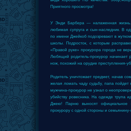
Приятного просмотра!
У Энди Барбера — налаженная жизнь. 
любимая супруга и сын-наследник. В о
по имени Джейкоб подозревают в жутком 
школы. Подросток, с которым расправи
«Правой руке» прокурора города не вери
Любящий родитель-прокурор начинает р
нож, похожий на орудие преступления-уб
Родитель уничтожает предмет, начав сом
желая ломать чаду судьбу, папа пойдет 
мужчина-прокурор не узнал о неопровер
убийству ровесника. На одежде трупа 
Джею! Парню выносят официальное о
прокурору с одной стороны и семьянину