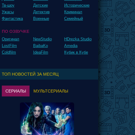
Тв-шоу
Детские
Исторические
Ужасы
Детектив
Криминал
Фантастика
Военные
Семейный
ПО ОЗВУЧКЕ
Оригинал
NewStudio
HDrezka Studio
LostFilm
BaibaKo
Amedia
Coldfilm
IdeaFilm
Кубик в Кубе
ТОП НОВОСТЕЙ ЗА МЕСЯЦ
СЕРИАЛЫ
МУЛЬТСЕРИАЛЫ