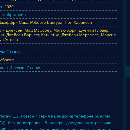
а:
2020
ликобритания
Джеффри Сакс
,
Роберто Бангура
,
Пол Харрисон
ли Дженсен
,
Matt McCooey
,
Мэтью Хорн
,
Джейми Гловер
,
нн
,
Джейсон Барнетт
,
Кэти Уикс
,
Джейсон Мерреллс
,
Марсия
ун Уотсон
ть:
60 мин.
VShows
иала:
4 сезон, 7 серия.
эйзин 1,2,3 сезон 7 серия на андроид телефоне (Android,
tTV) без регистрации. В плеере доступно четыре вида
1080p - вы можете выбрать любое по желанию. Приятного