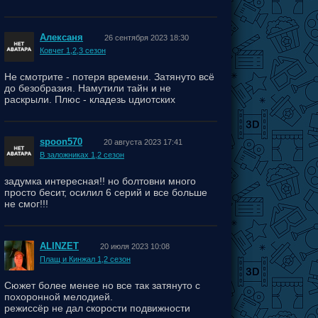
Алексаня
26 сентября 2023 18:30
Ковчег 1,2,3 сезон
Не смотрите - потеря времени. Затянуто всё
до безобразия. Намутили тайн и не
раскрыли. Плюс - кладезь uдиотских
поступков персонажей.
spoon570
20 августа 2023 17:41
В заложниках 1,2 сезон
задумка интересная!! но болтовни много
просто бесит, осилил 6 серий и все больше
не смог!!!
ALINZET
20 июля 2023 10:08
Плащ и Кинжал 1,2 сезон
Сюжет более менее но все так затянуто с
похоронной мелодией.
режиссёр не дал скорости подвижности