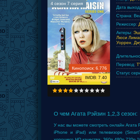
4 сезон 7 серия
Дата выход
Страна:
Ве
Режиссер:
Актеры:
Эш
Люси Лима
Уоррен
,
Дж
Длительнос
Перевод:
T
6.776
Статус сер
7.40
О чем Агата Рэйзин 1,2,3 сезон:
У нас вы можете смотреть онлайн Агата Р
iPhone и iPad) или телевизоре (Smar
хорошего HD качества: 360p,480p,720p,