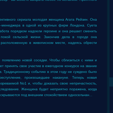
тективного сериала молодая женщина Агата Рейзин. Она
р-менеджера в одной из крупных фирм Лондона. Суета
абота порядком надоели героине и она решает сменить
покой сельской жизни. Закончив дела в городе она
 расположенную в живописном месте, надеясь обрести
 появлению новой соседки. Чтобы сблизиться с ними и
ает принять свое участие в ежегодном конкурсе на звание
в. Традиционному событию в этом году не суждено было
реступление, произошедшее накануне. Теперь новая
озреваемой No1 и, чтобы доказать свою непричастность,
следование. Женщина будет неприятно поражена, когда
н скрываются под внешним спокойствием односельчан...