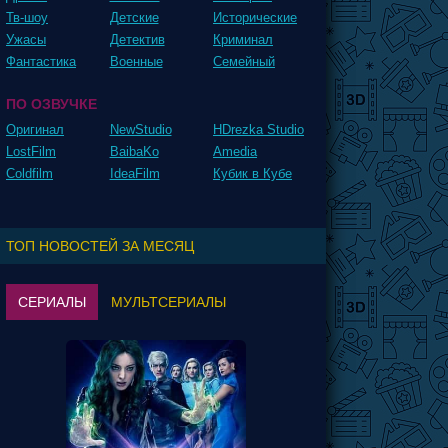
Тв-шоу
Детские
Исторические
Ужасы
Детектив
Криминал
Фантастика
Военные
Семейный
ПО ОЗВУЧКЕ
Оригинал
NewStudio
HDrezka Studio
LostFilm
BaibaKo
Amedia
Coldfilm
IdeaFilm
Кубик в Кубе
ТОП НОВОСТЕЙ ЗА МЕСЯЦ
СЕРИАЛЫ
МУЛЬТСЕРИАЛЫ