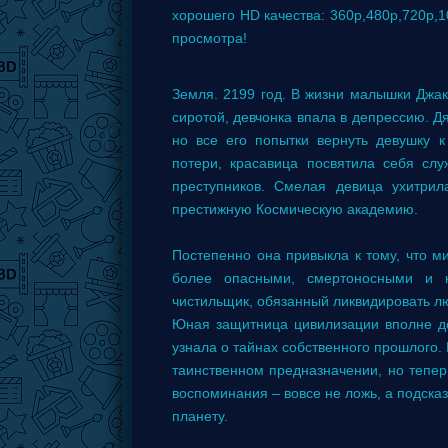
хорошего HD качества: 360p,480p,720p,
просмотра!
Земля. 2199 год. В жизни малышки Джак
сиротой, девчонка впала в депрессию. Д
но все его попытки вернуть девушку 
потери, красавица посвятила себя сл
преступников. Смелая девица ухитрил
престижную Космическую академию.
Постепенно она привыкла к тому, что ми
более опасными, смертоносными и к
чистильщик, обязанный ликвидировать лю
Юная защитница цивилизации вполне до
узнала о тайнах собственного прошлого.
таинственном предназначении, но тепер
воспоминания – вовсе не ложь, а подска
планету.