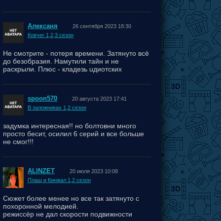
Алексаня
26 сентября 2023 18:30
Ковчег 1,2,3 сезон
Не смотрите - потеря времени. Затянуто всё
до безобразия. Намутили тайн и не
раскрыли. Плюс - кладезь uдиотских
поступков персонажей.
spoon570
20 августа 2023 17:41
В заложниках 1,2 сезон
задумка интересная!! но болтовни много
просто бесит, осилил 6 серий и все больше
не смог!!!
ALINZET
20 июля 2023 10:08
Плащ и Кинжал 1,2 сезон
Сюжет более менее но все так затянуто с
похоронной мелодией.
режиссёр не дал скорости подвижности