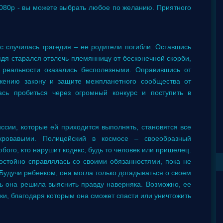
1080p - вы можете выбрать любое по желанию. Приятного
с случилась трагедия – ее родители погибли. Оставшись
ядя старался отвлечь племянницу от бесконечной скорби,
к реальности оказались бесполезными. Оправившись от
ужению закону и защите межпланетного сообщества от
ась пробиться через огромный конкурс и поступить в
ссии, которые ей приходится выполнять, становятся все
ровавыми. Полицейский в космосе – своеобразный
бого, кто нарушит кодекс, будь то человек или пришелец.
стойно справлялась со своими обязанностями, пока не
 Будучи ребенком, она могла только догадываться о своем
ь она решила выяснить правду наверняка. Возможно, ее
зки, благодаря которым она сможет спасти или уничтожить