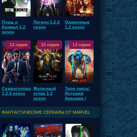
Плащ и
Легион 1,2,3
Одаренные
Кинжал 1,2
сезон
1,2 сезон
сезон
13 серия
10 серия
13 серия
Сорвиголова
Железный
Трое снизу:
1,2,3 сезон
кулак 1,2
Истории
сезон
Аркадии /
Трое с небес
1,2 сезон
ФАНТАСТИЧЕСКИЕ СЕРИАЛЫ ОТ MARVEL