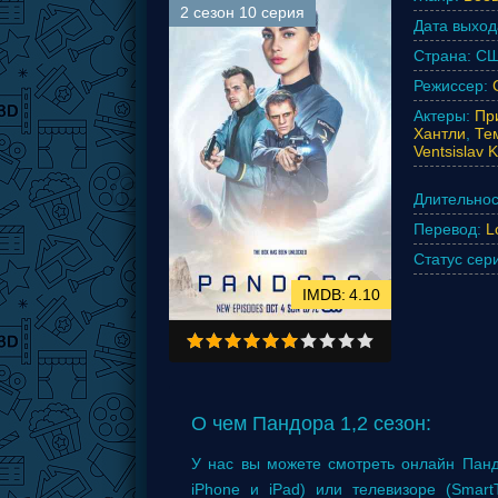
2 сезон 10 серия
Дата выход
Страна:
СШ
Режиссер:
Актеры:
Пр
Хантли
,
Те
Ventsislav 
Длительнос
Перевод:
L
Статус сер
4.10
О чем Пандора 1,2 сезон:
У нас вы можете смотреть онлайн Панд
iPhone и iPad) или телевизоре (Smar