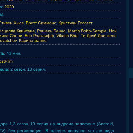
а:
2020
А
Стивен Хьюз
,
Бретт Симмонс
,
Кристиан Госсетт
исцилла Квинтана
,
Рашель Банно
,
Martin Bobb-Semple
,
Ной
мина Санни
,
Бен Рэдклифф
,
Vikash Bhai
,
Ти Джэй Дженкенс
,
Kovatchev
,
Карина Банно
ть:
43 мин.
ostFilm
иала:
2 сезон, 10 серия.
ора 1,2 сезон 10 серия на андроид телефоне (Android,
tTV) без регистрации. В плеере доступно четыре вида