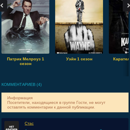
Патрик Мелроуз 1
Уэйн 1 сезон
Карател
сезон
КОММЕНТАРИЕВ (4)
Информация
Посетители, находящиеся в группе
Гости
, не могут
оставлять комментарии к данной публикации.
Стас