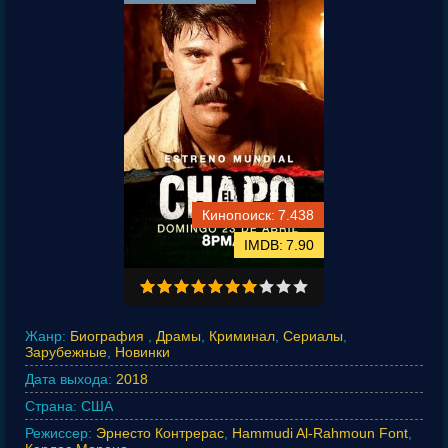
7.438
7.90
Жанр:
Биография
,
Драмы
,
Криминал
,
Сериалы
,
Зарубежные
,
Новинки
Дата выхода:
2018
Страна:
США
Режиссер:
Эрнесто Контрерас
,
Hammudi Al-Rahmoun Font
,